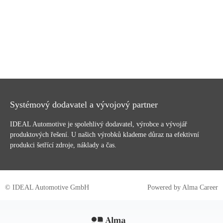
Systémový dodavatel a vývojový partner
IDEAL Automotive je spolehlivý dodavatel, výrobce a vývojář
produktových řešení. U našich výrobků klademe důraz na efektivní
produkci šetřící zdroje, náklady a čas.
© IDEAL Automotive GmbH
Powered by
Alma Career