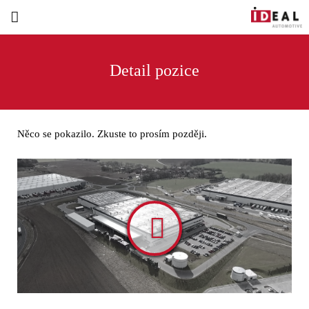
Detail pozice
Volná místa
Bor
Něco se pokazilo. Zkuste to prosím později.
Ostrov
Strakonice
Kontakty